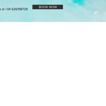
BOOK NOW
a al +34 626198729