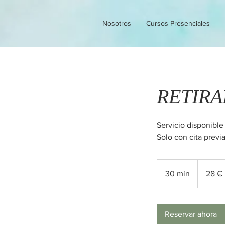
Nosotros
Cursos Presenciales
RETIRA
Servicio disponible 
Solo con cita previa
28
euros
30 min
3
28 €
0
m
Reservar ahora
i