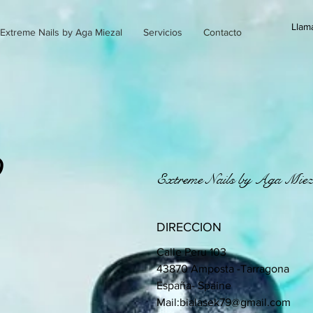
Llam
Extreme Nails by Aga Miezal
Servicios
Contacto
O
Extreme Nails by Aga Mie
DIRECCION
Calle Peru 103
43870 Amposta -Tarragona
España- Spaine
Mail:
bialasek79@gmail.com