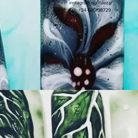
instagram-agimiezal
Tel: +34 626198729