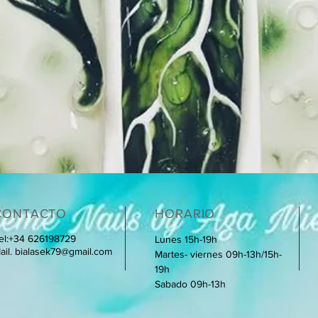
CONTACTO
HORARIO
el:+34 626198729
Lunes 15h-19h
ail.
bialasek79@gmail.com
Martes- viernes 09h-13h/15h-
19h
Sabado 09h-13h