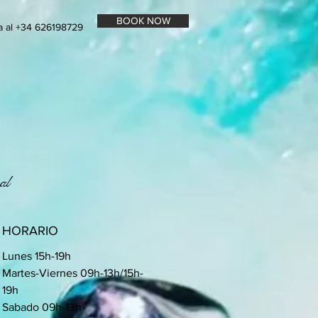
BOOK NOW
a al +34 626198729
zal
HORARIO
Lunes 15h-19h
Martes-Viernes 09h-13h/15h-
19h
Sabado 09h-13h